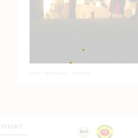
Safran - Bildergalerie - Tafelrunde
ONTAKT