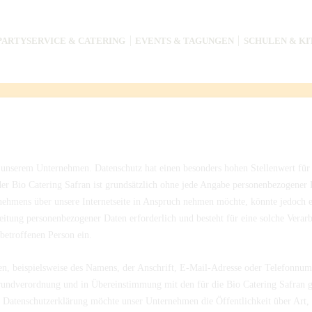
PARTYSERVICE & CATERING
EVENTS & TAGUNGEN
SCHULEN & KI
n unserem Unternehmen. Datenschutz hat einen besonders hohen Stellenwert für 
der Bio Catering Safran ist grundsätzlich ohne jede Angabe personenbezogener 
nehmens über unsere Internetseite in Anspruch nehmen möchte, könnte jedoch 
beitung personenbezogener Daten erforderlich und besteht für eine solche Verar
 betroffenen Person ein.
n, beispielsweise des Namens, der Anschrift, E-Mail-Adresse oder Telefonnumm
rundverordnung und in Übereinstimmung mit den für die Bio Catering Safran g
r Datenschutzerklärung möchte unser Unternehmen die Öffentlichkeit über Ar