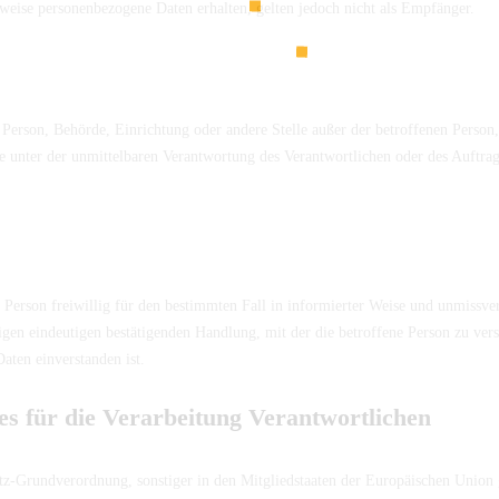
weise personenbezogene Daten erhalten, gelten jedoch nicht als Empfänger.
che Person, Behörde, Einrichtung oder andere Stelle außer der betroffenen Pers
e unter der unmittelbaren Verantwortung des Verantwortlichen oder des Auftrags
n Person freiwillig für den bestimmten Fall in informierter Weise und unmiss
igen eindeutigen bestätigenden Handlung, mit der die betroffene Person zu verst
aten einverstanden ist.
es für die Verarbeitung Verantwortlichen
tz-Grundverordnung, sonstiger in den Mitgliedstaaten der Europäischen Union