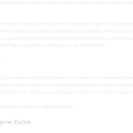
personenbezogenen Daten informieren. Ferner werden betroffene Personen mittel
Verarbeitung Verantwortlicher zahlreiche technische und organisatorische Maß
etseite verarbeiteten personenbezogenen Daten sicherzustellen. Dennoch können
, sodass ein absoluter Schutz nicht gewährleistet werden kann. Aus diesem Grun
iven Wegen, beispielsweise telefonisch, an uns zu übermitteln.
n
ng Safran beruht auf den Begrifflichkeiten, die durch den Europäischen Richtl
O) verwendet wurden. Unsere Datenschutzerklärung soll sowohl für die Öffen
verständlich sein. Um dies zu gewährleisten, möchten wir vorab die verwendeten
ärung unter anderem die folgenden Begriffe:
ene Daten