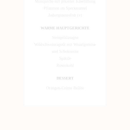
Miniquiche mit pikanter Käsefüllung
Pflaumen im Speckmantel
Auberginenrelish (v)
WARME HAUPTGERICHTE
Steinpilzlasagne
Wildschweinragoût mit Wuzelgemüse
und Schokonote
Spätzle
Rosenkohl
DESSERT
Orangen-Crème Brûlée