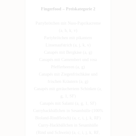
Fingerfood – Preiskategorie 2
Partybrötchen mit Nuss-Paprikacreme
(a, h, k, v)
Partybrötchen mit pikantem
Linsenaufstrich (a, j, k, v)
Canapés mit Bergkäse (a, g)
Canapés mit Camembert und rosa
Pfefferbeeren (a, g)
Canapés mit Ziegenfrischkäse und
frischen Kräutern (a, g)
Canapés mit geräuchertem Schinken (a,
g, 1, SF)
Canapés mit Salami (a, g, 1, SF)
Curryhackbällchen in Sesamhülle (100%
Bioland-Rindfleisch) (a, c, i, j, k, RF)
Curry-Hackbällchen in Sesamhülle
(Rind und Schwein) (a, c, i, j, k, RF,